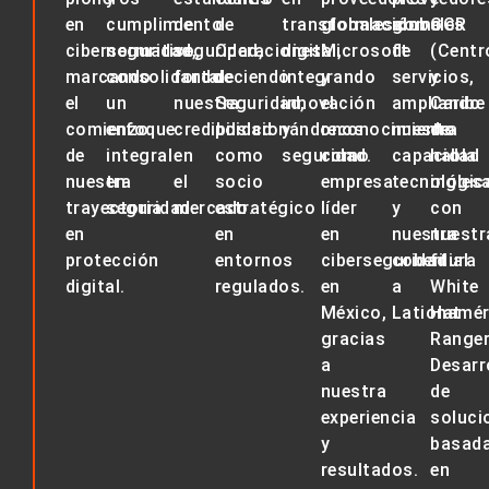
en
cumplimiento
de
de
transformación
globales
globales
como
CCR
ciberseguridad
normativo
seguridad,
,
,
Operaciones
digital
Microsoft
,
de
(Centr
marcando
consolidando
fortaleciendo
de
integrando
y
servicios
y
,
el
un
nuestra
Seguridad
innovación
,
el
ampliando
Caribe
comienzo
enfoque
credibilidad
posicionándonos
y
r
econocimiento
nuestra
de
de
integral
en
como
seguridad.
como
capacidad
habla
nuestra
en
el
socio
empresa
tecnológic
ingles
trayectoria
seguridad.
mercado.
estratégico
líder
y
con
en
en
en
nuestra
nuestr
protección
entornos
ciberseguridad
cobertura
filial
digital.
regulados.
en
a
White
México
,
Lationamér
Hat
gracias
Ranger
a
D
esarr
nuestra
de
experiencia
soluci
y
basad
resultados.
en