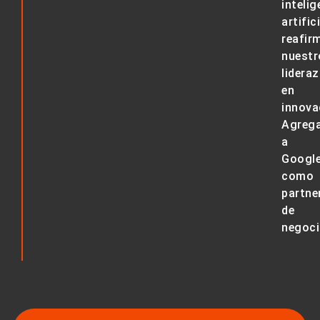
intelig
artific
reafir
nuestr
lidera
en
innova
Agreg
a
Googl
como
partne
de
negoci