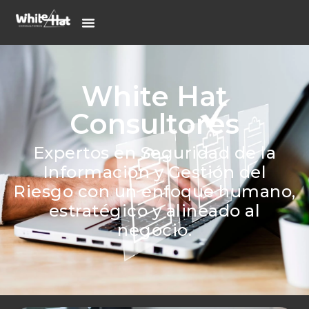
White Hat
Consultores
Expertos en Seguridad de la
Información y Gestión del
Riesgo con un enfoque humano,
estratégico y alineado al
negocio.