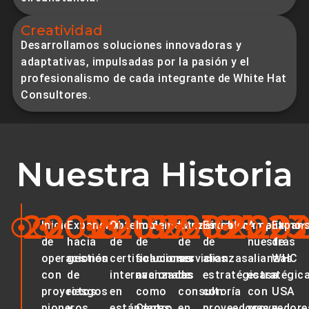
Creatividad
Desarrollamos soluciones innovadoras y
adaptativas, impulsadas por la pasión y el
profesionalismo de cada integrante de White Hat
Consultores.
Nuestra Historia
2009
2013
2015
2017
2019
2021
2023
20
Inicio
Expansión
Obtención
Implementación
Lanzamiento
Establecimiento
Ampliamos
Expans
de
hacia
de
de
de
de
nuestras
de
operaciones
gestión
certificaciones
soluciones
servicios
alianzas
alianzas
WHC
con
de
internacionales
avanzadas
de
estratégicas
estratégic
a
proyectos
riesgos
en
como
consultoría
con
con
USA
pioneros
y
estándares
Centro
en
proveedores
proveedore
y